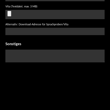
Vita (Textdatei, max. 3 MB)
Alternativ: Download-Adresse für Sprachproben/Vita
Sonstiges
Ich erkläre mich ausdrücklich damit einverstanden, dass die von mir
übermittelten Daten durch Splendid Synchron gespeichert und verarbeitet
werden. Splendid Synchron wird meine Daten ausschließlich zu diesem
Zweck nutzen. Insbesondere erfolgt keine Weitergabe an Dritte. Mir ist
bekannt, dass ich meine Einwilligung jederzeit mit Wirkung für die Zukunft
widerrufen kann. Dies kann ich sowohl elektronisch als auch per Brief an die
Splendid Synchron GmbH, Alsdorfer Str. 3, 50933 Köln,
sprecherbewerbung@splendid-synchron.com
veranlassen. Die
Datenschutzerklärung
habe ich gelesen und stimme ihr zu.